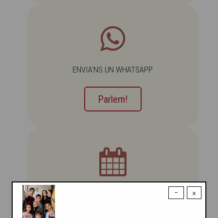
ENVIA'NS UN WHATSAPP
Parlem!
RESERVA UNA CITA
−
×