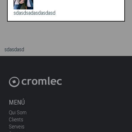
Quedem!
sdasdsadasdasdasd
sdasdasd
MENÚ
Qui Som
Clients
Serveis