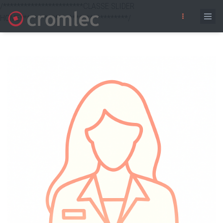
/***********************CLASSE SLIDER
HOME*******************************/
Vés
al
contingut